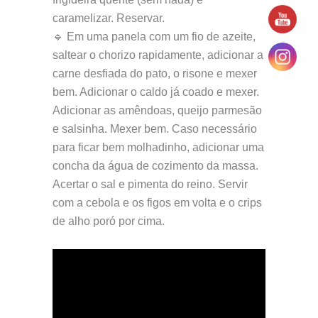
caramelizar. Reservar.
🔹 Em uma panela com um fio de azeite,
saltear o chorizo rapidamente, adicionar a
carne desfiada do pato, o risone e mexer
bem. Adicionar o caldo já coado e mexer.
Adicionar as amêndoas, queijo parmesão
e salsinha. Mexer bem. Caso necessário
para ficar bem molhadinho, adicionar uma
concha da água de cozimento da massa.
Acertar o sal e pimenta do reino. Servir
com a cebola e os figos em volta e o crips
de alho poró por cima.