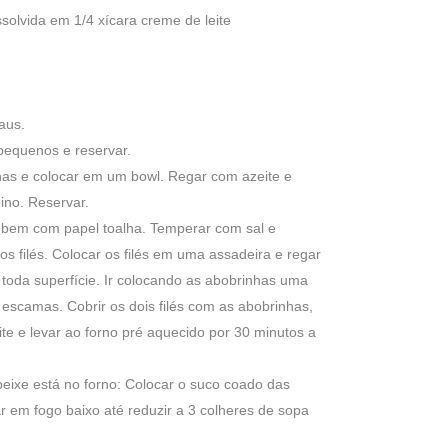
solvida em 1/4 xícara creme de leite
aus.
pequenos e reservar.
has e colocar em um bowl. Regar com azeite e
ino. Reservar.
ar bem com papel toalha. Temperar com sal e
s filés. Colocar os filés em uma assadeira e regar
 toda superfície. Ir colocando as abobrinhas uma
escamas. Cobrir os dois filés com as abobrinhas,
e e levar ao forno pré aquecido por 30 minutos a
eixe está no forno: Colocar o suco coado das
ar em fogo baixo até reduzir a 3 colheres de sopa