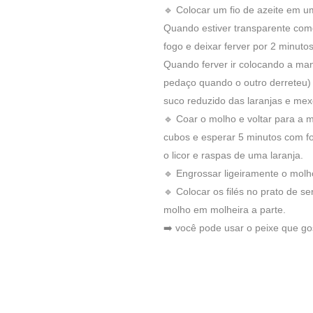
🔹 Colocar um fio de azeite em um
Quando estiver transparente come
fogo e deixar ferver por 2 minutos
Quando ferver ir colocando a ma
pedaço quando o outro derreteu) 
suco reduzido das laranjas e mex
🔹 Coar o molho e voltar para a
cubos e esperar 5 minutos com f
o licor e raspas de uma laranja.
🔹 Engrossar ligeiramente o molh
🔹 Colocar os filés no prato de s
molho em molheira a parte.
➡️ você pode usar o peixe que go