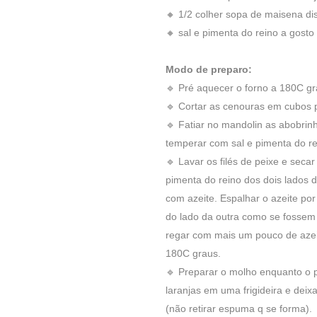
🔸 1/2 colher sopa de maisena dis
🔸 sal e pimenta do reino a gosto
Modo de preparo:
🔹 Pré aquecer o forno a 180C gr
🔹 Cortar as cenouras em cubos 
🔹 Fatiar no mandolin as abobrin
temperar com sal e pimenta do re
🔹 Lavar os filés de peixe e sec
pimenta do reino dos dois lados do
com azeite. Espalhar o azeite por
do lado da outra como se fossem 
regar com mais um pouco de azeit
180C graus.
🔹 Preparar o molho enquanto o p
laranjas em uma frigideira e deix
(não retirar espuma q se forma).