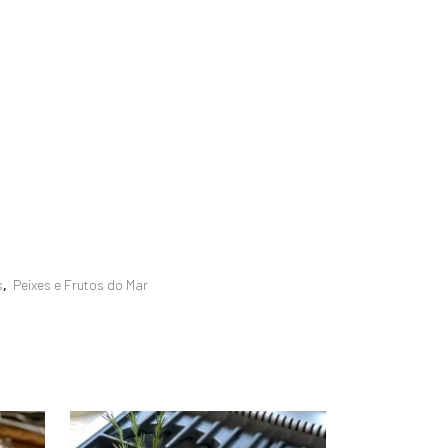
s
,
Peixes e Frutos do Mar