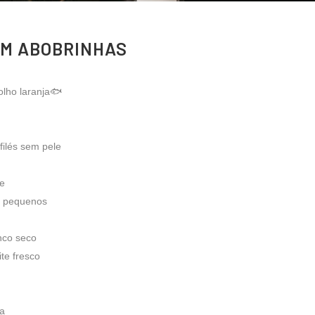
OM ABOBRINHAS
lho laranja🐟
ilés sem pele
te
s pequenos
anco seco
ite fresco
ja