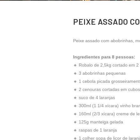
PEIXE ASSADO C
Peixe assado com abobrinhas, mo
Ingredientes para 8 pessoas:
🔸 Robalo de 2,5kg cortado em 2 f
🔸 3 abobrinhas pequenas
🔸 1 cebola picada grosseiramen
🔸 2 cenouras cortadas em cubo
🔸 suco de 4 laranjas
🔸 300ml (1 1/4 xícara) vinho br
🔸 160ml (2/3 xícara) creme de le
🔸 125g manteiga gelada
🔸 raspas de 1 laranja
🔸 1 colher sopa de licor de laran