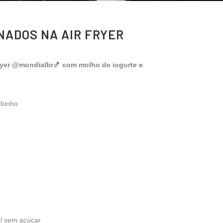
ADOS NA AIR FRYER
yer @mondialbr🍤 com molho de iogurte e
abinho
al sem açúcar