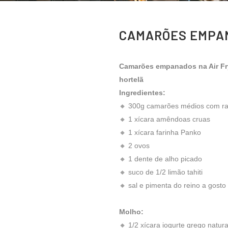
CAMARÕES EMPAN
Camarões empanados na Air Fr
hortelã
Ingredientes:
🔸 300g camarões médios com r
🔸 1 xícara amêndoas cruas
🔸 1 xícara farinha Panko
🔸 2 ovos
🔸 1 dente de alho picado
🔸 suco de 1/2 limão tahiti
🔸 sal e pimenta do reino a gosto
Molho:
🔸 1/2 xícara iogurte grego natur