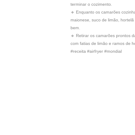
terminar o cozimento.
🔹 Enquanto os camarões cozinham
maionese, suco de limão, hortelã 
bem.
🔹 Retirar os camarões prontos d
com fatias de limão e ramos de ho
#receita #airfryer #mondial