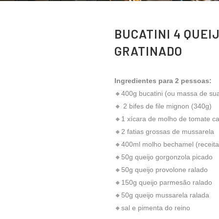
BUCATINI 4 QUEI
GRATINADO
Ingredientes para 2 pessoas:
🔸400g bucatini (ou massa de sua 
🔸 2 bifes de file mignon (340g)
🔸1 xícara de molho de tomate cas
🔸2 fatias grossas de mussarela
🔸400ml molho bechamel (receita
🔸50g queijo gorgonzola picado
🔸50g queijo provolone ralado
🔸150g queijo parmesão ralado
🔸50g queijo mussarela ralada
🔸sal e pimenta do reino