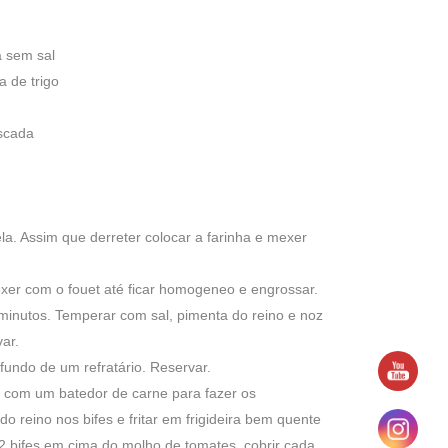
a sem sal
a de trigo
oscada
. Assim que derreter colocar a farinha e mexer
exer com o fouet até ficar homogeneo e engrossar.
inutos. Temperar com sal, pimenta do reino e noz
ar.
undo de um refratário. Reservar.
s com um batedor de carne para fazer os
o reino nos bifes e fritar em frigideira bem quente
 2 bifes em cima do molho de tomates, cobrir cada