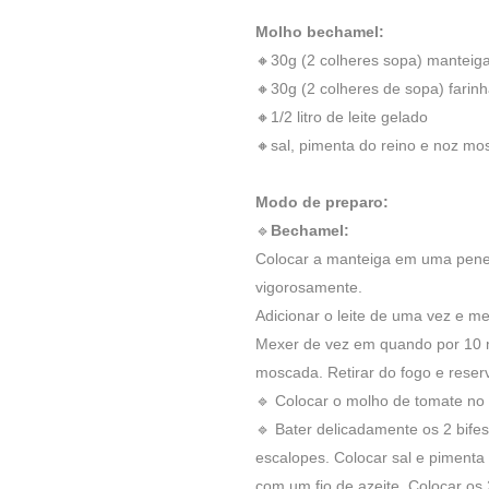
Molho bechamel:
🔸30g (2 colheres sopa) manteig
🔸30g (2 colheres de sopa) farinh
🔸1/2 litro de leite gelado
🔸sal, pimenta do reino e noz m
Modo de preparo:
🔹
Bechamel:
Colocar a manteiga em uma penela
vigorosamente.
Adicionar o leite de uma vez e m
Mexer de vez em quando por 10 m
moscada. Retirar do fogo e reserv
🔹 Colocar o molho de tomate no f
🔹 Bater delicadamente os 2 bife
escalopes. Colocar sal e pimenta d
com um fio de azeite. Colocar os