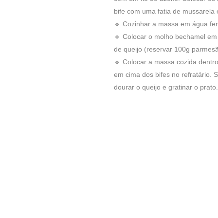
bife com uma fatia de mussarela e
🔹 Cozinhar a massa em água f
🔹 Colocar o molho bechamel em u
de queijo (reservar 100g parmesão
🔹 Colocar a massa cozida dentr
em cima dos bifes no refratário. 
dourar o queijo e gratinar o prato