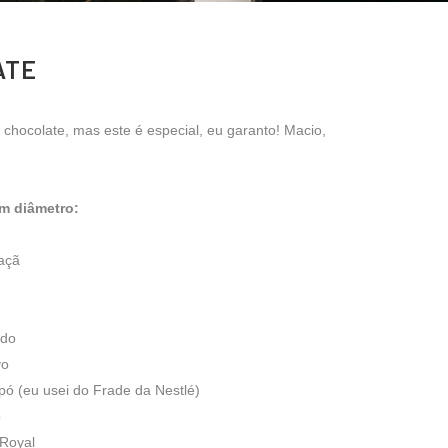
ATE
chocolate, mas este é especial, eu garanto! Macio,
m diâmetro:
açã
ado
vo
pó (eu usei do Frade da Nestlé)
o
 Royal