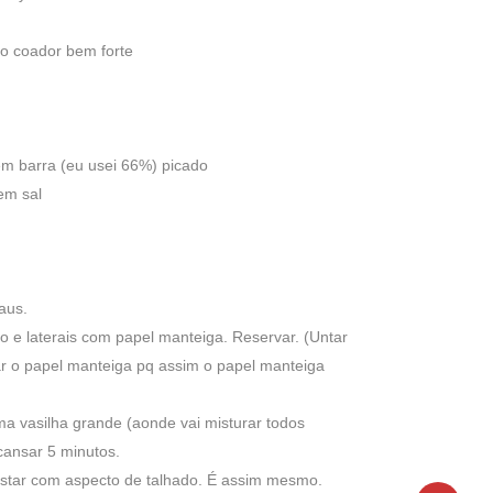
 no coador bem forte
m barra (eu usei 66%) picado
em sal
aus.
do e laterais com papel manteiga. Reservar. (Untar
ar o papel manteiga pq assim o papel manteiga
ma vasilha grande (aonde vai misturar todos
cansar 5 minutos.
 estar com aspecto de talhado. É assim mesmo.