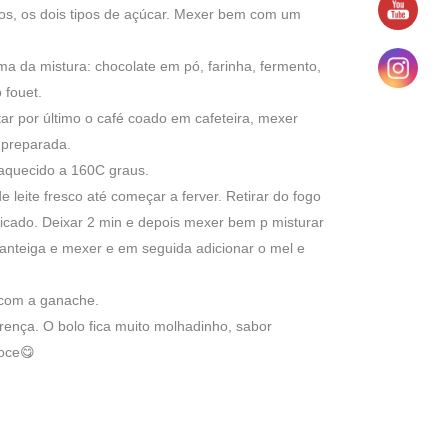
vos, os dois tipos de açúcar. Mexer bem com um
a da mistura: chocolate em pó, farinha, fermento,
 fouet.
 por último o café coado em cafeteira, mexer
́ preparada.
 aquecido a 160C graus.
eite fresco até começar a ferver. Retirar do fogo
picado. Deixar 2 min e depois mexer bem p misturar
manteiga e mexer e em seguida adicionar o mel e
r com a ganache.
erença. O bolo fica muito molhadinho, sabor
doce😋