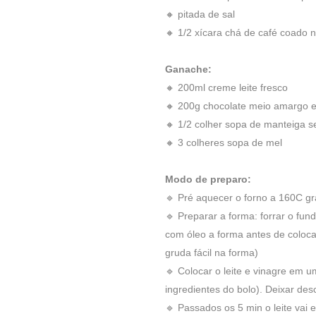
🔸 pitada de sal
🔸 1/2 xícara chá de café coado
Ganache:
🔸 200ml creme leite fresco
🔸 200g chocolate meio amargo e
🔸 1/2 colher sopa de manteiga s
🔸 3 colheres sopa de mel
Modo de preparo:
🔹 Pré aquecer o forno a 160C gr
🔹 Preparar a forma: forrar o fun
com óleo a forma antes de coloc
gruda fácil na forma)
🔹 Colocar o leite e vinagre em u
ingredientes do bolo). Deixar des
🔹 Passados os 5 min o leite vai