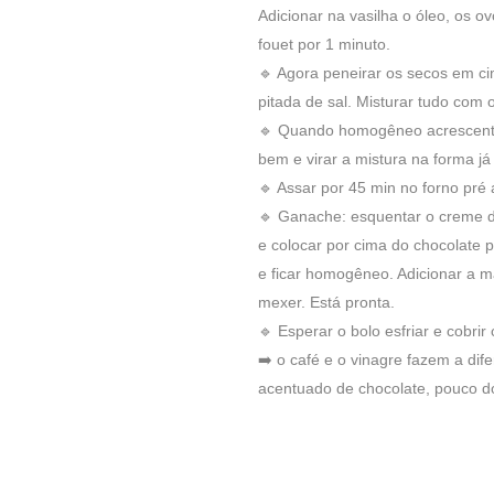
Adicionar na vasilha o óleo, os o
fouet por 1 minuto.
🔹 Agora peneirar os secos em cim
pitada de sal. Misturar tudo com o
🔹 Quando homogêneo acrescentar
bem e virar a mistura na forma ja
🔹 Assar por 45 min no forno pré
🔹 Ganache: esquentar o creme de l
e colocar por cima do chocolate 
e ficar homogêneo. Adicionar a 
mexer. Está pronta.
🔹 Esperar o bolo esfriar e cobri
➡️ o café e o vinagre fazem a dif
acentuado de chocolate, pouco 