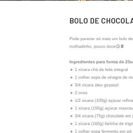
BOLO DE CHOCOL
Pode parecer só mais um bolo de 
molhadinho, pouco doce😋🍫
Ingredientes para forma de 23c
🔸 1 xícara chá de leite integral
🔸 1 colher sopa de vinagre de m
🔸 3/4 xícara óleo girassol
🔸 2 ovos
🔸 1/2 xícara (100g) açúcar refin
🔸 1 xícara (155g) açúcar masca
🔸 3/4 xícara (75g) chocolate em 
🔸 1 xícara (160g) farinha de trig
🔸 1 colher sopa fermento em pó