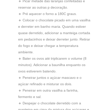
🔹 Picar metade das laranjas confeitadas e
reservar as outras p decoração.
🔹 Pré aquecer o forno a 180C graus.
🔹 Colocar o chocolate picado em uma vasilha
e derreter em banho maria. Quando estiver
quase derretido, adicionar a manteiga cortada
em pedacinhos e deixar derreter junto. Retirar
do fogo e deixar chegar a temperatura
ambiente.
🔹 Bater os ovos até triplicarem o volume (8
minutos). Adicionar a baunilha enquanto os
ovos estiverem batendo.
🔹 Peneirar juntos o açúcar mascavo e o
açúcar refinado e misturar os dois.
🔹 Peneirar em outra vasilha a farinha,
fermento e sal.
🔹 Despejar o chocolate derretido com a
manteiga em cima da mistura dos açúcares e