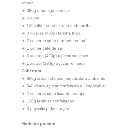
picado
🔸 380g manteiga sem sal
🔸 6 ovos
🔸 1/2 colher sopa extrato de baunilha
🔸 3 xícaras (480g) farinha trigo
🔸 2 colheres sopa fermento em pó
🔸 1 colher café de sal
🔸 3 xícaras (420g) açúcar mascavo
🔸 1 xícara (190g) açúcar refinado
Cobertura:
🔸 600g cream cheese temperatura ambiente
🔸 3/4 xícara açúcar confeiteiro ou impalpável
🔸 2 colheres sopa licor de laranja
🔸 120g laranjas confeitadas
🔸 3 physalis p decoração
Modo de preparo: