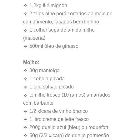
🔸 1,2kg filé mignon
🔸 2 talos alho poró cortados ao meio no
comprimento, fatiados bem fininho
🔸 1 colher sopa de amido milho
(maisena)
🔸 500ml óleo de girassol
Molho:
🔸 30g manteiga
🔸 1 cebola picada
🔸 1 talo salsão picado
🔸 tomilho fresco (10 ramos) amarrados
com barbante
🔸 1/2 xícara de vinho branco
🔸 1 litro creme de leite fresco
🔸 200g queijo azul (bleu) ou roquefort
🔸 50g (2/3 xícara) de queijo parmesão