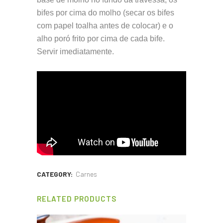
bifes por cima do molho (secar os bifes
com papel toalha antes de colocar) e o
alho poró frito por cima de cada bife.
Servir imediatamente.
CATEGORY:
Carnes
RELATED PRODUCTS