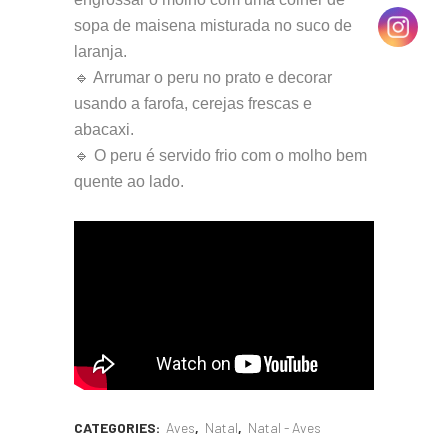
sopa de maisena misturada no suco de
laranja.
🔹 Arrumar o peru no prato e decorar
usando a farofa, cerejas frescas e
abacaxi.
🔹 O peru é servido frio com o molho bem
quente ao lado.
CATEGORIES:
Aves
,
Natal
,
Natal - Aves