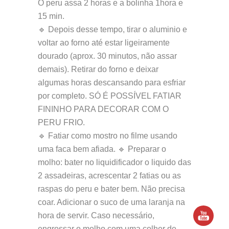
O peru assa 2 horas e a bolinha 1hora e
15 min.
🔹 Depois desse tempo, tirar o aluminio e
voltar ao forno até estar ligeiramente
dourado (aprox. 30 minutos, não assar
demais). Retirar do forno e deixar
algumas horas descansando para esfriar
por completo. SÓ É POSSÍVEL FATIAR
FININHO PARA DECORAR COM O
PERU FRIO.
🔹 Fatiar como mostro no filme usando
uma faca bem afiada. 🔹 Preparar o
molho: bater no liquidificador o liquido das
2 assadeiras, acrescentar 2 fatias ou as
raspas do peru e bater bem. Não precisa
coar. Adicionar o suco de uma laranja na
hora de servir. Caso necessário,
engrossar o molho com uma colher de