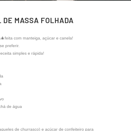
L DE MASSA FOLHADA
🎄feita com manteiga, açúcar e canela!
e preferir.
eceita simples e rápida!
da
a
vo
chá de água
aqueles de churrasco) e açúcar de confeiteiro para