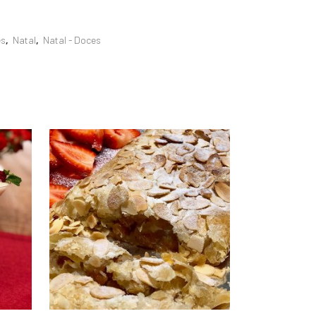
es
,
Natal
,
Natal - Doces