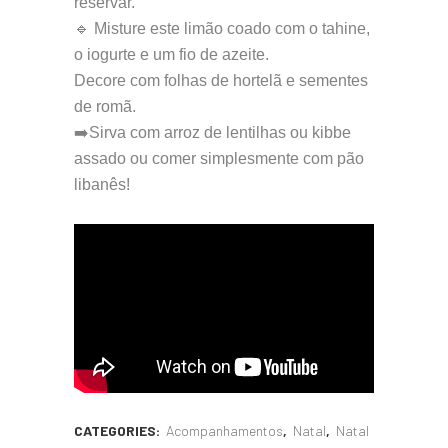
reservar.
🔹 Misture este limão coado com o tahine,
o iogurte e um fio de azeite.
Decore com folhas de hortelã e sementes
de romã.
➡️Sirva com arroz de lentilhas ou kibbe
assado ou comer simplesmente com pão
libanês!
CATEGORIES:
Acompanhamentos
,
Natal
,
Natal