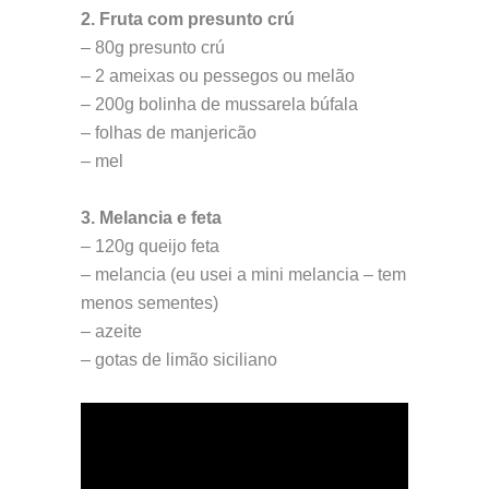
2. Fruta com presunto crú
– 80g presunto crú
– 2 ameixas ou pessegos ou melão
– 200g bolinha de mussarela búfala
– folhas de manjericão
– mel
3. Melancia e feta
– 120g queijo feta
– melancia (eu usei a mini melancia – tem
menos sementes)
– azeite
– gotas de limão siciliano