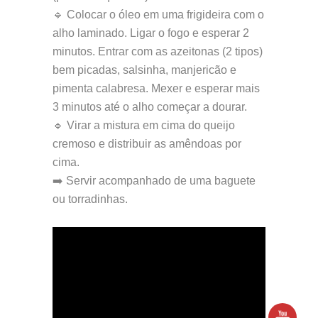
🔹 Colocar o óleo em uma frigideira com o
alho laminado. Ligar o fogo e esperar 2
minutos. Entrar com as azeitonas (2 tipos)
bem picadas, salsinha, manjericão e
pimenta calabresa. Mexer e esperar mais
3 minutos até o alho começar a dourar.
🔹 Virar a mistura em cima do queijo
cremoso e distribuir as amêndoas por
cima.
➡️ Servir acompanhado de uma baguete
ou torradinhas.