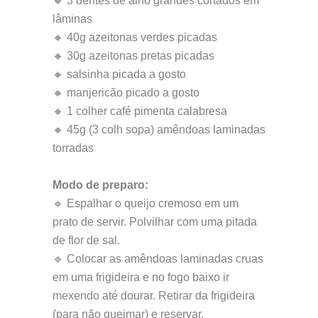
🔸 3 dentes de alho grandes cortados em
lâminas
🔸 40g azeitonas verdes picadas
🔸 30g azeitonas pretas picadas
🔸 salsinha picada a gosto
🔸 manjericão picado a gosto
🔸 1 colher café pimenta calabresa
🔸 45g (3 colh sopa) amêndoas laminadas
torradas
Modo de preparo:
🔹 Espalhar o queijo cremoso em um
prato de servir. Polvilhar com uma pitada
de flor de sal.
🔹 Colocar as amêndoas laminadas cruas
em uma frigideira e no fogo baixo ir
mexendo até dourar. Retirar da frigideira
(para não queimar) e reservar.