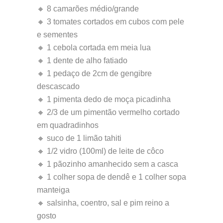
🔸 8 camarões médio/grande
🔸 3 tomates cortados em cubos com pele
e sementes
🔸 1 cebola cortada em meia lua
🔸 1 dente de alho fatiado
🔸 1 pedaço de 2cm de gengibre
descascado
🔸 1 pimenta dedo de moça picadinha
🔸 2/3 de um pimentão vermelho cortado
em quadradinhos
🔸 suco de 1 limão tahiti
🔸 1/2 vidro (100ml) de leite de côco
🔸 1 pãozinho amanhecido sem a casca
🔸 1 colher sopa de dendê e 1 colher sopa
manteiga
🔸 salsinha, coentro, sal e pim reino a
gosto