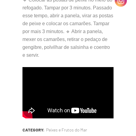
refogado. Tampar por 3 minutos. Passado
esse tempo, abrir a panela, virar as postas
de peixe e colocar os camarões. Tampar
por mais 3 minutos. 🔹 Abrir a panela,
mexer os camarões, retirar o pedaço de
gengibre, polvilhar de salsinha e coentro
e servir.
CATEGORY:
Peixes e Frutos do Mar