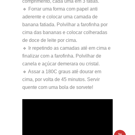
comprimento, cada uma em 3 fatias.
🔹 Forrar uma forma com papel anti
aderente e colocar uma camada de
banana fatiada. Polvilhar a farofinha por
cima das bananas e colocar colheradas
de doce de leite por cima.
🔹 Ir repetindo as camadas até em cima e
finalizar com a farofinha. Polvilhar de
canela e açúcar demerara ou cristal.
🔹 Assar a 180C graus até dourar em
cima, por volta de 45 minutos. Servir
quente com uma bola de sorvete!