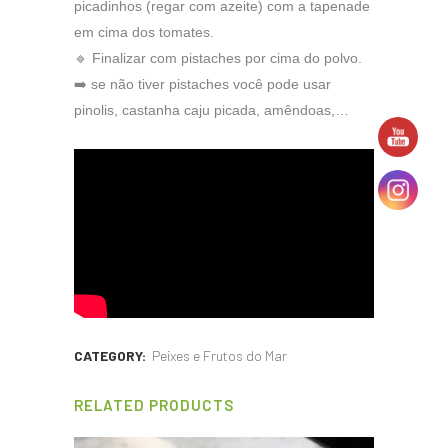
picadinhos (regar com azeite) com a tapenade
em cima dos tomates.
🔹 Finalizar com pistaches por cima do polvo.
➡️ se não tiver pistaches você pode usar
pinolis, castanha caju picada, amêndoas,…
CATEGORY:
Peixes e Frutos do Mar
RELATED PRODUCTS