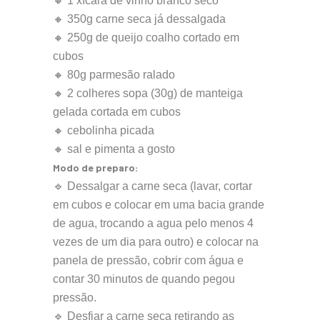
🔸 1 xícara de vinho branco seco
🔸 350g carne seca já dessalgada
🔸 250g de queijo coalho cortado em
cubos
🔸 80g parmesão ralado
🔸 2 colheres sopa (30g) de manteiga
gelada cortada em cubos
🔸 cebolinha picada
🔸 sal e pimenta a gosto
Modo de preparo:
🔹 Dessalgar a carne seca (lavar, cortar
em cubos e colocar em uma bacia grande
de agua, trocando a agua pelo menos 4
vezes de um dia para outro) e colocar na
panela de pressão, cobrir com água e
contar 30 minutos de quando pegou
pressão.
🔹 Desfiar a carne seca retirando as