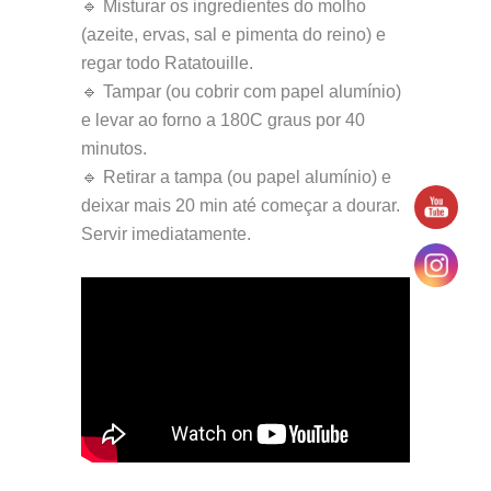
🔹 Misturar os ingredientes do molho
(azeite, ervas, sal e pimenta do reino) e
regar todo Ratatouille.
🔹 Tampar (ou cobrir com papel alumínio)
e levar ao forno a 180C graus por 40
minutos.
🔹 Retirar a tampa (ou papel alumínio) e
deixar mais 20 min até começar a dourar.
Servir imediatamente.