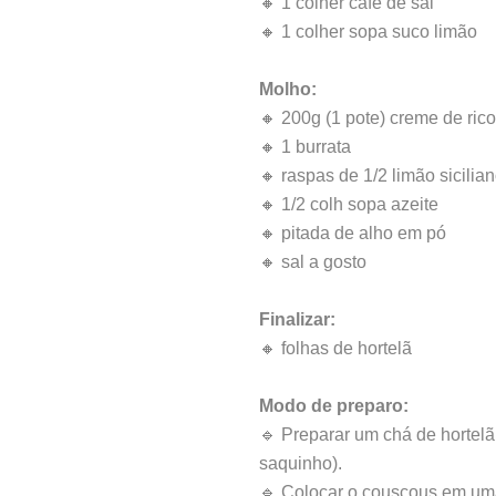
🔸 1 colher café de sal
🔸 1 colher sopa suco limão
Molho:
🔸 200g (1 pote) creme de rico
🔸 1 burrata
🔸 raspas de 1/2 limão sicilian
🔸 1/2 colh sopa azeite
🔸 pitada de alho em pó
🔸 sal a gosto
Finalizar:
🔸 folhas de hortelã
Modo de preparo:
🔹 Preparar um chá de hortelã
saquinho).
🔹 Colocar o couscous em um