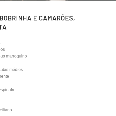
BOBRINHA E CAMARÕES,
TA
:
pos
cous marroquino
cubis médios
mente
espinafre
ciliano