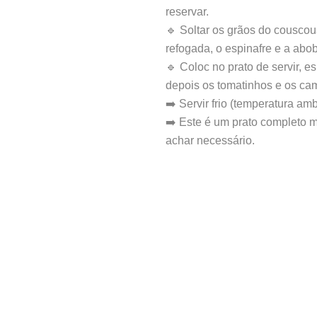
reservar.
🔹 Soltar os grãos do couscou
refogada, o espinafre e a abob
🔹 Coloc no prato de servir, 
depois os tomatinhos e os cam
➡️ Servir frio (temperatura am
➡️ Este é um prato completo m
achar necessário.