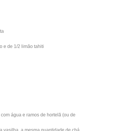
ta
o e de 1/2 limão tahiti
 com água e ramos de hortelã (ou de
a vasilha, a mesma quantidade de chá