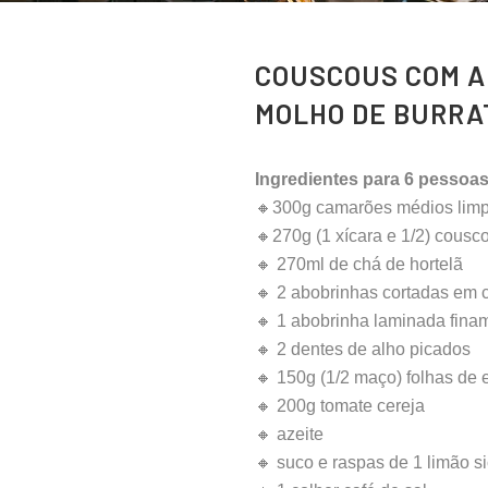
COUSCOUS COM A
MOLHO DE BURRA
Ingredientes para 6 pessoas
🔸300g camarões médios lim
🔸270g (1 xícara e 1/2) cous
🔸 270ml de chá de hortelã
🔸 2 abobrinhas cortadas em 
🔸 1 abobrinha laminada fina
🔸 2 dentes de alho picados
🔸 150g (1/2 maço) folhas de 
🔸 200g tomate cereja
🔸 azeite
🔸 suco e raspas de 1 limão si