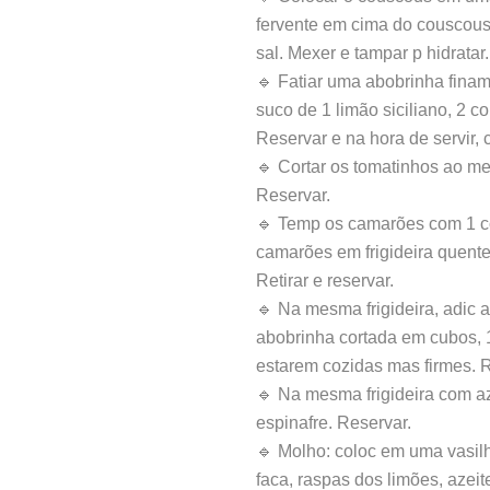
fervente em cima do couscous,
sal. Mexer e tampar p hidratar.
🔹 Fatiar uma abobrinha fina
suco de 1 limão siciliano, 2 c
Reservar e na hora de servir, c
🔹 Cortar os tomatinhos ao me
Reservar.
🔹 Temp os camarões com 1 col
camarões em frigideira quente
Retirar e reservar.
🔹 Na mesma frigideira, adic 
abobrinha cortada em cubos, 1
estarem cozidas mas firmes. R
🔹 Na mesma frigideira com az
espinafre. Reservar.
🔹 Molho: coloc em uma vasilh
faca, raspas dos limões, azeit